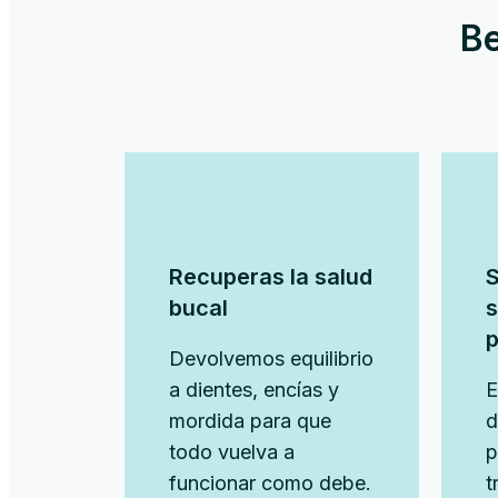
Be
Recuperas la salud
S
bucal
s
p
Devolvemos equilibrio
a dientes, encías y
E
mordida para que
d
todo vuelva a
p
funcionar como debe.
t