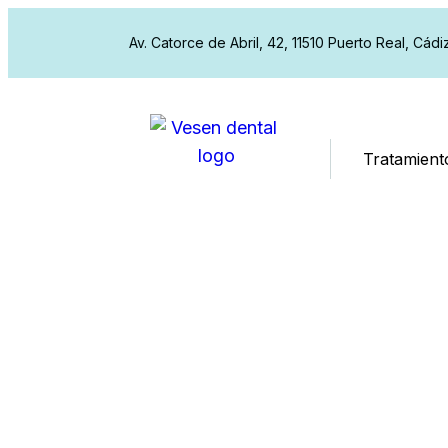
Av. Catorce de Abril, 42, 11510 Puerto Real, Cádi
Tratamient
Rehabilitación
Puerto Real
Recupera función, estética y comodidad 
integral pensado para tu caso (y explica